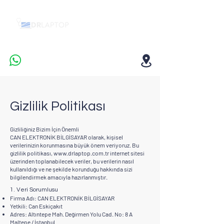
Gizlilik Politikası
Gizliliğiniz Bizim İçin Önemli
CAN ELEKTRONİK BİLGİSAYAR olarak, kişisel
verilerinizin korunmasına büyük önem veriyoruz. Bu
gizlilik politikası,
www.drlaptop.com.tr
internet sitesi
üzerinden toplanabilecek veriler, bu verilerin nasıl
kullanıldığı ve ne şekilde korunduğu hakkında sizi
bilgilendirmek amacıyla hazırlanmıştır.
1. Veri Sorumlusu
Firma Adı: CAN ELEKTRONİK BİLGİSAYAR
Yetkili: Can Eskiçakıt
Adres: Altıntepe Mah. Değirmen Yolu Cad. No: 8 A
Maltepe / İstanbul