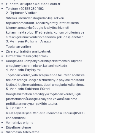
E-posta:
dr.laptop@outlook.com.tr
Telefon:
+90 555 280 1992
2. Toplanan Veriler
Sitemiz üzerinden doğrudan kişisel veri
toplanmamaktadır. Ancak ziyaretçi istatistiklerini
izlemek amacıyla Google Analytics hizmeti
kullanılmakta olup, IP adresiniz, konum bilgileriniz ve
site içi gezinme verileriniz anonim şekilde işlenebilir.
3. Verilerin Kullanım Amacı
Toplanan veriler;
Ziyaretçi trafiğini analiz etmek
Hizmet kalitesini geliştirmek
Google Ads kampanyalarının performansını ölçmek
amaçlarıyla sınırlı olarak kullanılmaktadır.
4. Verilerin Paylaşımı
Toplanan veriler, yalnızca yukarıda belirtilen analiz ve
reklam amaçlı Google hizmetleriyle paylaşılmaktadır.
Üçüncü kişilere satılmaz, ticari amaçlarla kullanılmaz.
5. Verilerin Saklama Süresi
Google hizmetleri aracılığıyla toplanan veriler, ilgili
platformların (Google Analytics ve Ads) saklama
politikalarına uygun şekilde tutulur.
6. Haklarınız
6698 sayılı Kişisel Verilerin Korunması Kanunu (KVKK)
kapsamında;
Verilerinize erişme
Düzeltme isteme
Silinmesini talep etme